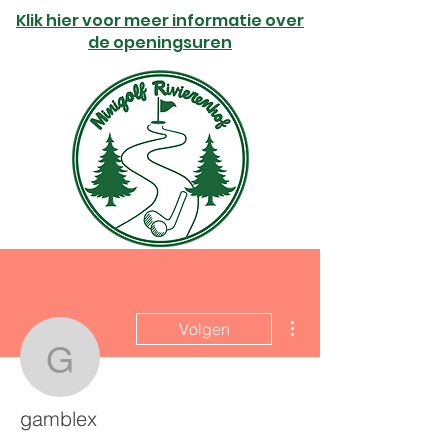
Klik hier voor meer informatie over
de openingsuren
Meer acties
Volgen
gamblex
gamblex