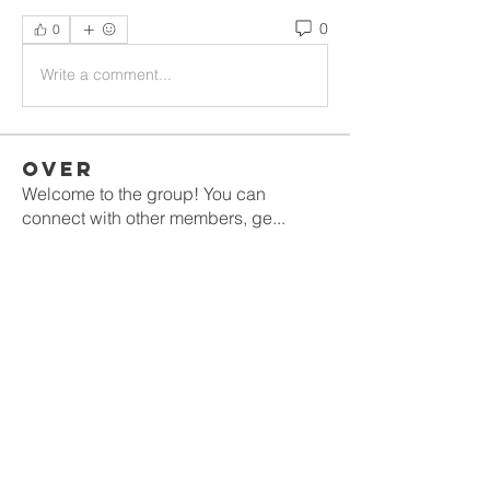
0
0
Write a comment...
Over
Welcome to the group! You can
connect with other members, ge
...
Meer lezen
leden
gamblex
Volgen
gamblex
denka lanika
Volgen
infinitymarketr
Volgen
infinitymarketr
DilonaKovana
Volgen
DilonaKovana