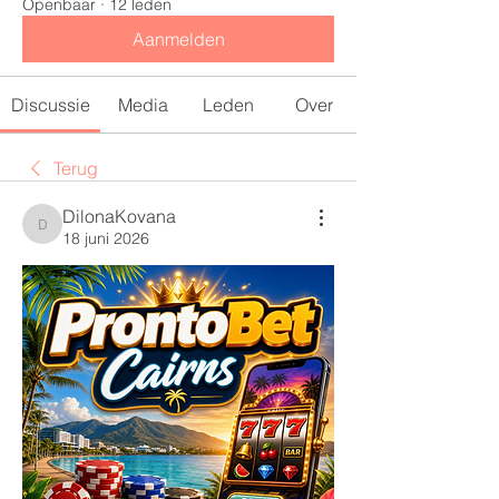
Openbaar
·
12 leden
Aanmelden
Discussie
Media
Leden
Over
Terug
DilonaKovana
DilonaKovana
18 juni 2026