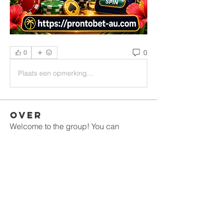
0
0
Plaats een opmerking...
Over
Welcome to the group! You can
connect with other members, ge
...
Meer lezen
leden
gamblex
Volgen
gamblex
denka lanika
Volgen