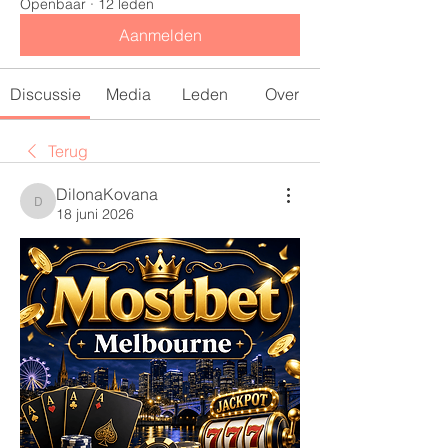
Openbaar
·
12 leden
Aanmelden
Discussie
Media
Leden
Over
Terug
DilonaKovana
DilonaKovana
18 juni 2026