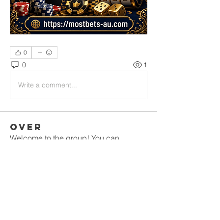
0
0
1
Write a comment...
Over
Welcome to the group! You can
connect with other members, ge
...
Meer lezen
leden
gamblex
Volgen
gamblex