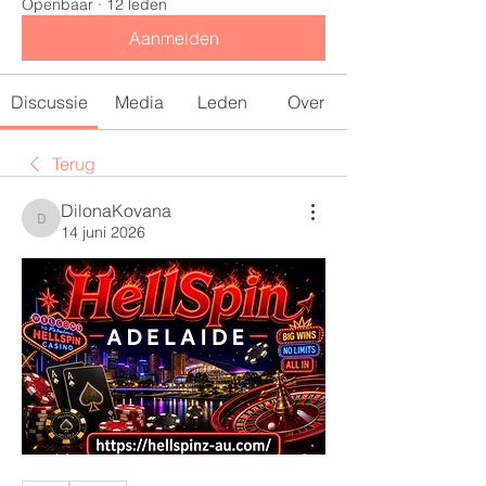
Openbaar
·
12 leden
Aanmelden
Discussie
Media
Leden
Over
Terug
DilonaKovana
DilonaKovana
14 juni 2026