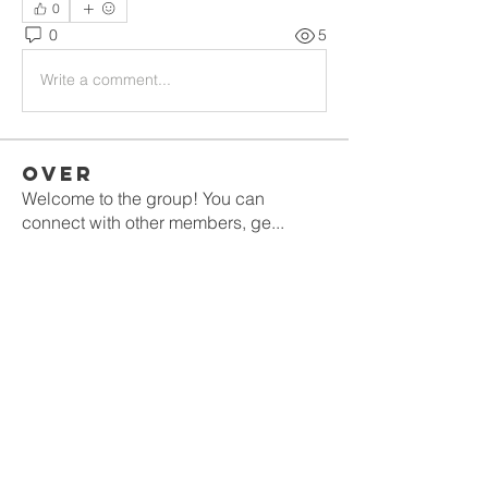
0
0
5
Write a comment...
Over
Welcome to the group! You can
connect with other members, ge
...
Meer lezen
leden
gamblex
Volgen
gamblex
denka lanika
Volgen
infinitymarketr
Volgen
infinitymarketr
DilonaKovana
Volgen