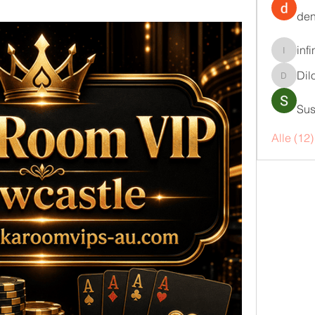
den
inf
infinity
Dil
DilonaK
Sus
Alle (12