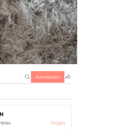
Aanmelden
en
mblex
Volgen
x