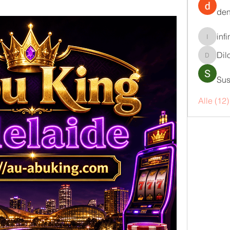
den
inf
infinity
Dil
DilonaK
Sus
Alle (12