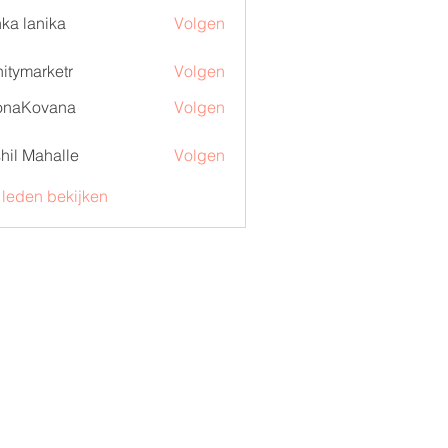
ka lanika
Volgen
initymarketr
Volgen
marketr
onaKovana
Volgen
ovana
hil Mahalle
Volgen
) leden bekijken