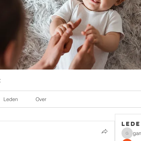
t
Leden
Over
led
ga
gamble