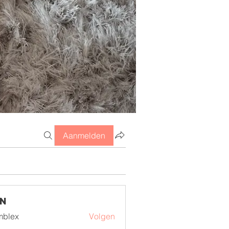
Aanmelden
en
mblex
Volgen
x